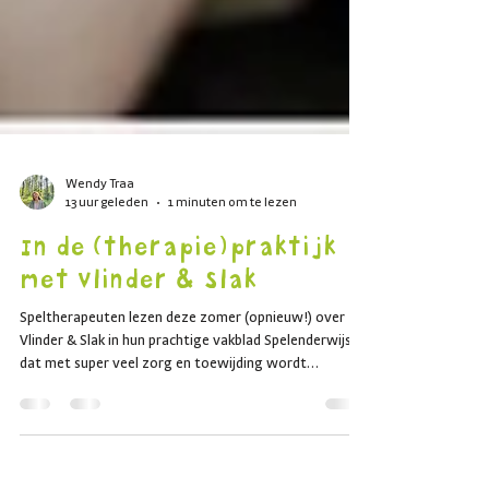
Wendy Traa
13 uur geleden
1 minuten om te lezen
In de (therapie)praktijk
met vlinder & Slak
Speltherapeuten lezen deze zomer (opnieuw!) over
Vlinder & Slak in hun prachtige vakblad Spelenderwijs,
dat met super veel zorg en toewijding wordt
gemaakt. Het was dan echt reuze fijn dat ik daarin ook
weer aanwezig mocht zijn met deze twee lieve,