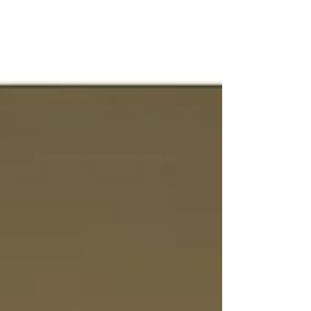
leerzame vriendjes: Vlinder & Slak! In dit tweede artikel
over Vlinder & Slak in de (therapie)praktijk lees je meer
over hoeje Vlinder & Slak introduceert in je eigen
werkveld, of je nu (spel)therapeut bent, leerkracht of
bijv kin