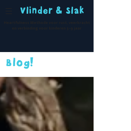
Vlinder & Slak
Heartfulness Methode voor rust, veerkracht
en verbinding voor kinderen 5-9 jaar
Blog!