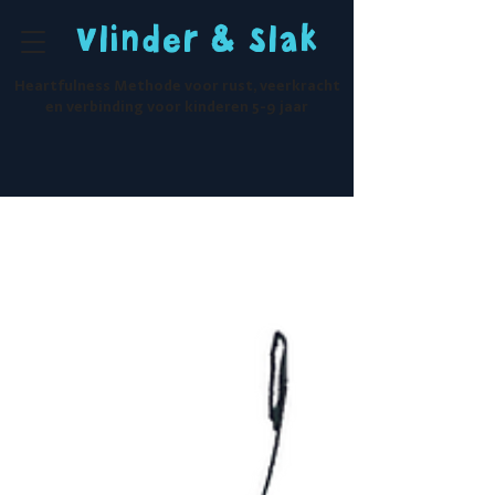
Vlinder & Slak
Heartfulness Methode voor rust, veerkracht
en verbinding voor kinderen 5-9 jaar