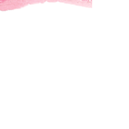
Wendy Traa
13 mrt 2025
4 minuten om te lezen
Doe ik het nu weer?! Wat