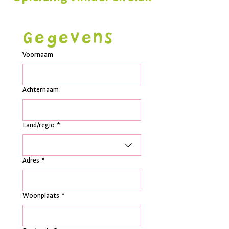
Gegevens
Voornaam
Achternaam
Adres met meerdere regels
Land/regio
*
Adres
*
Woonplaats
*